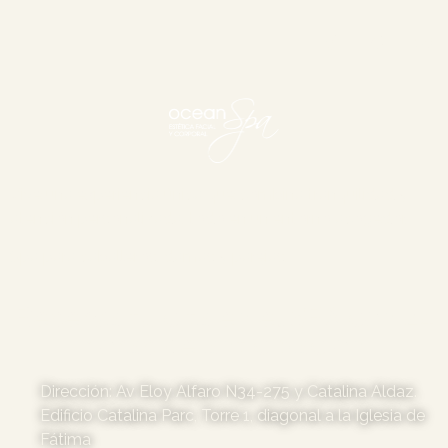
Vive una experiencia única que combina tranquilidad y
atención personalizada, todo en un entorno acogedor.
Spa para caballeros, damas y parejas.
Reserva tu cita en el SPA con 24
horas de anticipación
Dirección: Av Eloy Alfaro N34-275 y Catalina Aldaz.
Edificio Catalina Parc, Torre 1, diagonal a la Iglesia de
Fátima